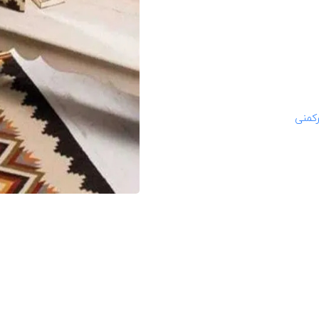
رکمنی