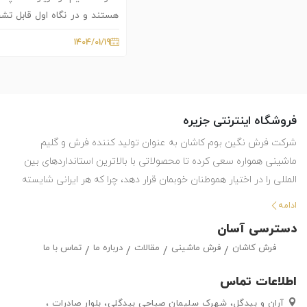
ببخشد.
هستند و در نگاه اول قابل ت
نگین بوم به تفاوت های این دو 
1404/01/19
پرداخته ایم و مزایا و معایب گل
را عنوان کردیم.
فروشگاه اینترنتی جزیره
شرکت فرش نگین بوم کاشان به عنوان تولید کننده فرش و گلیم
ماشینی همواره سعی کرده تا محصولاتی با بالاترین استانداردهای بین
المللی را در اختیار هموطنان خوبمان قرار دهد، چرا که هر ایرانی شایسته
استفاده از بهترین هاست. این شرکت با تولید انواع فرش ماشینی و گلیم
ادامه
در طرح ها و رنگ های مختلف ، حق انتخاب گسترده ای را در اختیار
دسترسی آسان
مشتریان خود قرار داده تا بتوانند متناسب با سلیقه خود ، فرش ماشینی
فرش کاشان
فرش ماشینی
مقالات
درباره ما
تماس با ما
و گلیم مورد علاقه خود را به راحتی انتتخاب کرده و خریداری کنند.
اطلاعات تماس
آران و بیدگل، شهرک سلیمان صباحی بیدگلی، بلوار صادرات ،