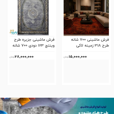
فرش ماشینی 700 شانه
فرش ماشینی جزیره طرح
طرح 318 زمینه لاکی
وینتج 123 دودی 700 شانه
ط
28٬000٬000
15٬000٬000