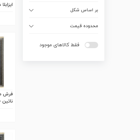
بر اساس شکل
برجست
محدوده قیمت
فقط کالاهای موجود
فرش ما
برجست