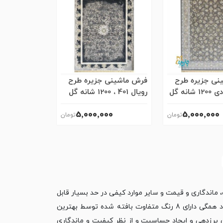
نی جزیره طرح
فرش ماشینی جزیره طرح
افشین دودی 1200 شانه گل
رویال 401 ، 1200 شانه گل
برجسته
5٬000٬000
5٬000٬000
 ماندگاری و قیمت و ‏سایر موارد کیفی در حد بسیار قابل
قبولی قرار دارد. فرش 1200 شانه کاشان که در شرکت فرش نگین بوم بافته ‏می شود همگی دارای 8 رنگ متفاوت بافته شده توسط بهترین
د. تمامی فرش های ‏‏1200 شانه تراکم 3600 هستند، بدون پرزدهی و ایجاد حساسیت و از نظر کیفیت و ماندگاری