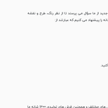
ریان هنگام خرید فرش 1200 شانه، در خصوص مدل فرش 1200 شانه جدید از ما سؤال می ‏پرسند تا از نظر رنگ، طرح و نقشه
روشی سریع و راحت که به شما امکان مقایسه تمامی فرش های 1200 شانه ما در مدل های مختلف و همچنین ‏فرش های تولیدی 1200 شانه ما