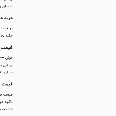
با سایر ب
خرید حضور
در خرید 
حضوری از
قیمت فرش 1200 شانه ت
طرح و نقش یا 
قیمت فرش ما
قیمت فرش 12 متری 1200 شانه تراکم 3600، 
‏مشخصات 