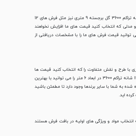
قیمت فرش 1200 شانه تراکم 3600 گل ‏برجسته 9 متری نیز مثل فرش های 12
 و مدلی که انتخاب کنید قیمت های ما افزایش نخواهند
ش ‏‏1200 شانه 9 متری را می دهیم و می توانید قیمت فرش های ما را با مشخصات دریافتی از
ر نوع فرش 6 متری با طرح و نقش متفاوت را که ‏انتخاب کنید قیمت ها
افزایش نخواهند داشت چون فقط ابعاد در قیمت فرش ماشینی مؤثر است. فرش 1200 ‏شانه تراکم 3600 در ابعاد 6 متر را می توانید با بهترین
 شده به شما با سایر برندها وجود دارد تا مطمئن باشید
 شانه تأثیر دارند که مربوط به انتخاب مواد و ویژگی های ‏اولیه در بافت فرش هستند