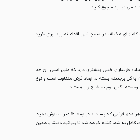
دید می توانید مرجوع کنید.‏
گاه های مختلف در سطح ‏شهر اقدام نمایید. برای خرید
ساده طرفداران خیلی ‏بیشتری دارد که دلیل اصلی آن هم
زیبایی بالاتر طرح و نقش کار شده روی فرش است. قیمت فرش 1200 شانه ‏تراکم 3600 با گل برجسته بسته به ابعاد فرش متفاوت است و نوع
‏شما می توانید هر مدل فرشی که پسندید در ابعاد 12 متر سفارش دهید.
‏شانه تراکم 3600 گل برجسته 12 متری با مشخصات کامل به شما گفته خواهد شد تا بتوانید دقیقا با همین