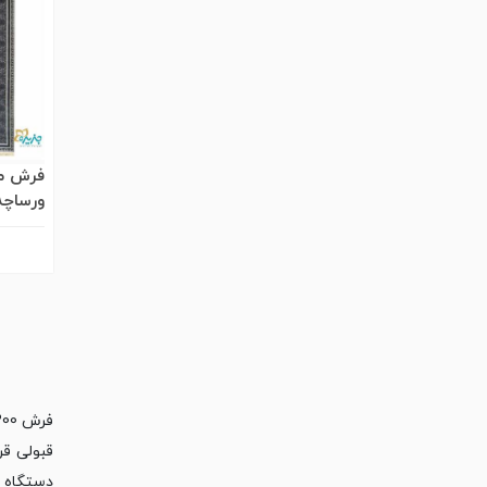
فرش ما
برجست