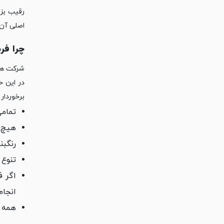
رقیب بز
اصلی آن 
چرا فرش 1200 شانه را از نگ
شرکت های
برخوردار 
تمامی فرش های 1200 ش
هیچ کدام از ف
رنگبن
تنوع 
اگر ف
انجا
همه فرش