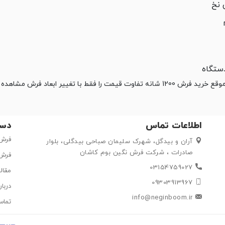
نخ
ستگاه
ه تفاوت قیمت را فقط با تغییر ابعاد فرش مشاهده خواهید کرد. ‏
اطلاعات تماس
دست
فرش 
آران و بیدگل، شهرک سلیمان صباحی بیدگلی، بلوار
صادرات ، شرکت فرش نگین بوم کاشان
فرش 
03154759027
مقال
09303913967
دربار
info@neginboom.ir
تماس