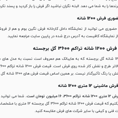
رندها را به شما می دهد. البته نگران نباشید اگر فرش را باز کردید و ‏پسند نکر
ی فرش 1200 شانه
حضوری می توانید از نمایشگاه داخل کارخانه فرش نگین بوم و هم از فروش
 نمایشگاه کافیست به آدرس درج شده در پایین سایت مراجعه نمایید.‏
راکم 3600 گل برجسته
فرش 1200 شانه گل برجسته که به هایبالک هم معروف است نسبت به مدل های 
رنگ تأثیرگذار نیست. بر ‏همین اساس قیمت فرش های 1200 شانه گل برجسته نگین بوم به شرح زیر هستند:‏
شینی 12 متری 1200 شانه
16 میلیون تومان است.
تأکید میکنیم که قیمت فرش 1200 
فنی و کیفی با سایر شرکت های فرش مقایسه کنید.‏