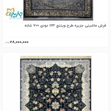
فرش ماشینی جزیره طرح وینتج 123 دودی 700 شانه
28٬000٬000