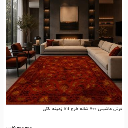
فرش ماشینی 700 شانه طرح 511 زمینه لاکی
15٬000٬000