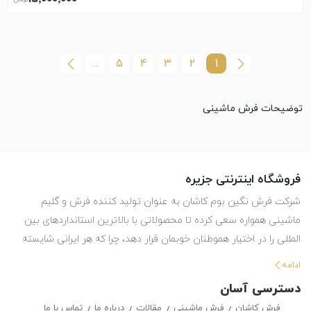
...
5
4
3
2
1
توضیحات فرش ماشینی
فروشگاه اینترنتی جزیره
شرکت فرش نگین بوم کاشان به عنوان تولید کننده فرش و گلیم
ماشینی همواره سعی کرده تا محصولاتی با بالاترین استانداردهای بین
المللی را در اختیار هموطنان خوبمان قرار دهد، چرا که هر ایرانی شایسته
استفاده از بهترین هاست. این شرکت با تولید انواع فرش ماشینی و گلیم
ادامه
در طرح ها و رنگ های مختلف ، حق انتخاب گسترده ای را در اختیار
دسترسی آسان
مشتریان خود قرار داده تا بتوانند متناسب با سلیقه خود ، فرش ماشینی
فرش کاشان
فرش ماشینی
مقالات
درباره ما
تماس با ما