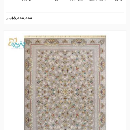
15٬000٬000