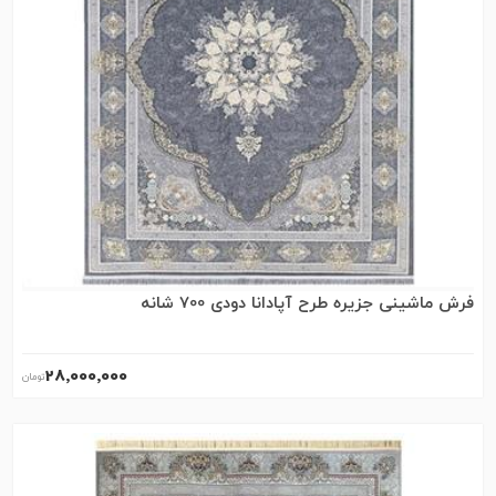
فرش ماشینی جزیره طرح آپادانا دودی 700 شانه
28٬000٬000