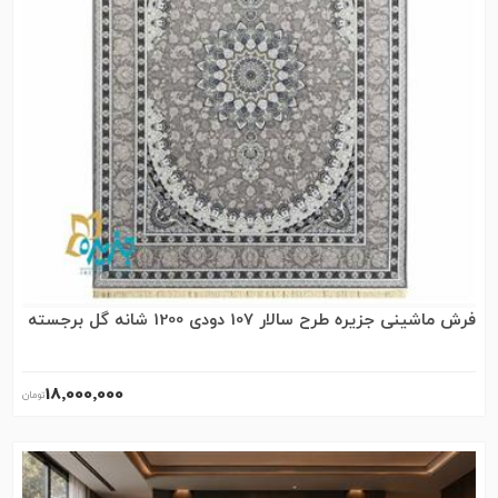
فرش ماشینی جزیره طرح سالار 107 دودی 1200 شانه گل برجسته
18٬000٬000