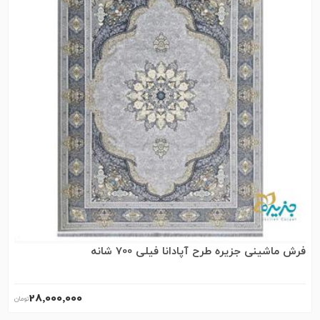
فرش ماشینی جزیره طرح آپادانا فیلی 700 شانه
28٬000٬000