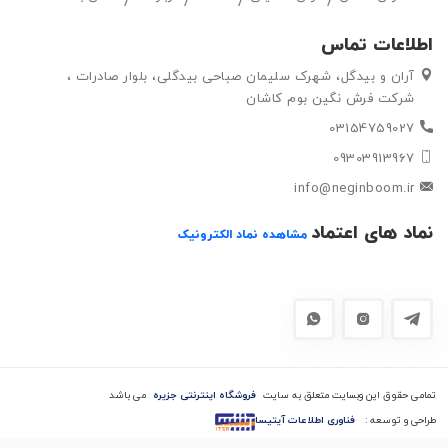
و گلیم مورد علاقه خود را به راحتی انتتخاب کرده و خریداری کنند.
اطلاعات تماس
آران و بیدگل، شهرک سلیمان صباحی بیدگلی، بلوار صادرات ،
شرکت فرش نگین بوم کاشان
03154759027
09303913967
info@neginboom.ir
نماد های اعتماد
مشاهده نماد الکترونیک
تمامی حقوق این وبسایت متعلق به سایت
فروشگاه اینترنتی جزیره
می باشد
طراحی و توسعه :
فناوری اطلاعات آیتیسا