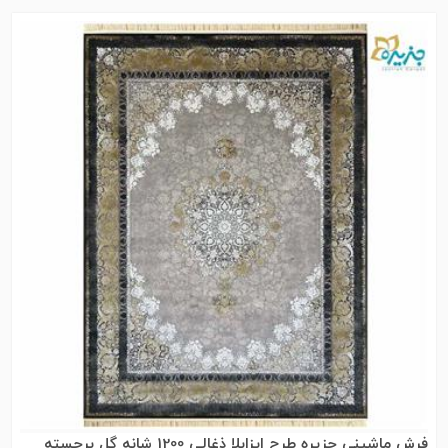
فرش ماشینی جزیره طرح ایزابلا ذغالی 1200 شانه گل برجسته