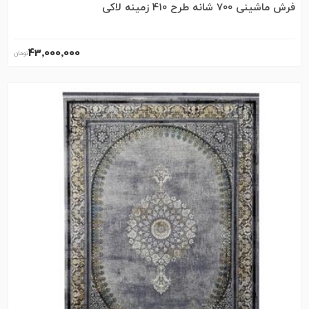
فرش ماشینی 700 شانه طرح 410 زمینه لاکی
43٬000٬000