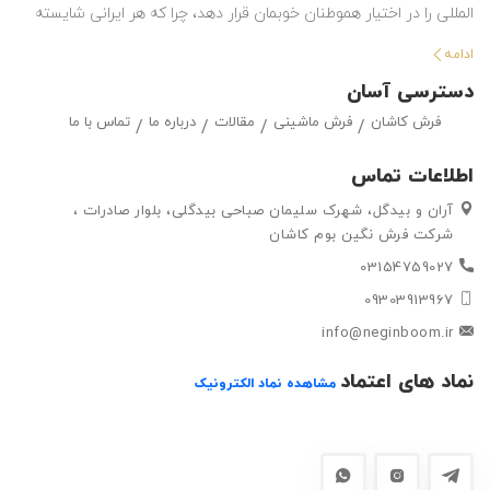
المللی را در اختیار هموطنان خوبمان قرار دهد، چرا که هر ایرانی شایسته
استفاده از بهترین هاست. این شرکت با تولید انواع فرش ماشینی و گلیم
ادامه
در طرح ها و رنگ های مختلف ، حق انتخاب گسترده ای را در اختیار
دسترسی آسان
مشتریان خود قرار داده تا بتوانند متناسب با سلیقه خود ، فرش ماشینی
فرش کاشان
فرش ماشینی
مقالات
درباره ما
تماس با ما
و گلیم مورد علاقه خود را به راحتی انتتخاب کرده و خریداری کنند.
اطلاعات تماس
آران و بیدگل، شهرک سلیمان صباحی بیدگلی، بلوار صادرات ،
شرکت فرش نگین بوم کاشان
03154759027
09303913967
info@neginboom.ir
نماد های اعتماد
مشاهده نماد الکترونیک