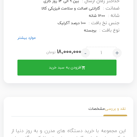
حداکثر زمان ارسال :
بین 9 الی 14 روز کاری
ضمانت :
گارانتی اصالت و سلامت فیزیکی کالا
شانه :
1200 شانه
جنس نخ بافت :
100 درصد آکرلیک
نوع بافت :
برجسته
موارد بیشتر
18٬000٬000
-
+
تومان
افزودن به سبد خرید
نقد و بررسی
مشخصات
این مجموعه با خرید دستگاه های مدرن و به روز دنیا از