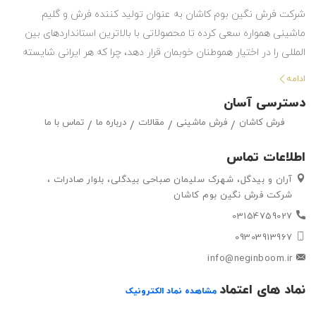
شرکت فرش نگین بوم کاشان به عنوان تولید کننده فرش و گلیم
ماشینی همواره سعی کرده تا محصولاتی با بالاترین استانداردهای بین
المللی را در اختیار هموطنان خوبمان قرار دهد، چرا که هر ایرانی شایسته
استفاده از بهترین هاست. این شرکت با تولید انواع فرش ماشینی و گلیم
ادامه
در طرح ها و رنگ های مختلف ، حق انتخاب گسترده ای را در اختیار
دسترسی آسان
مشتریان خود قرار داده تا بتوانند متناسب با سلیقه خود ، فرش ماشینی
فرش کاشان
فرش ماشینی
مقالات
درباره ما
تماس با ما
و گلیم مورد علاقه خود را به راحتی انتتخاب کرده و خریداری کنند.
اطلاعات تماس
آران و بیدگل، شهرک سلیمان صباحی بیدگلی، بلوار صادرات ،
شرکت فرش نگین بوم کاشان
03154759027
09303913967
info@neginboom.ir
نماد های اعتماد
مشاهده نماد الکترونیک