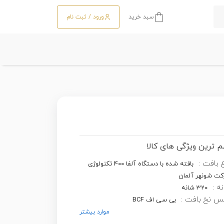
سبد خرید
ورود / ثبت نام
 ترین ویژگی های کالا
 بافت :
بافته شده با دستگاه آلفا 400 تکنولوژی
ت شونهر آلمان
ه :
320 شانه
س نخ بافت :
بی سی اف BCF
موارد بیشتر