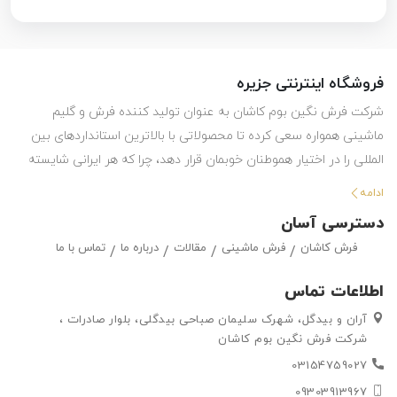
فروشگاه اینترنتی جزیره
شرکت فرش نگین بوم کاشان به عنوان تولید کننده فرش و گلیم
ماشینی همواره سعی کرده تا محصولاتی با بالاترین استانداردهای بین
المللی را در اختیار هموطنان خوبمان قرار دهد، چرا که هر ایرانی شایسته
استفاده از بهترین هاست. این شرکت با تولید انواع فرش ماشینی و گلیم
ادامه
در طرح ها و رنگ های مختلف ، حق انتخاب گسترده ای را در اختیار
دسترسی آسان
مشتریان خود قرار داده تا بتوانند متناسب با سلیقه خود ، فرش ماشینی
فرش کاشان
فرش ماشینی
مقالات
درباره ما
تماس با ما
و گلیم مورد علاقه خود را به راحتی انتتخاب کرده و خریداری کنند.
اطلاعات تماس
آران و بیدگل، شهرک سلیمان صباحی بیدگلی، بلوار صادرات ،
شرکت فرش نگین بوم کاشان
03154759027
09303913967