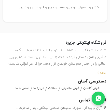
کاشان، اصفهان، اردبیل، همدان، نایین، قم، کرمان و تبریز
فروشگاه اینترنتی جزیره
شرکت فرش نگین بوم کاشان به عنوان تولید کننده فرش و گلیم
ماشینی همواره سعی کرده تا محصولاتی با بالاترین استانداردهای بین
المللی را در اختیار هموطنان خوبمان قرار دهد، چرا که هر ایرانی شایسته
استفاده از بهترین هاست. این شرکت با تولید انواع فرش ماشینی و گلیم
ادامه
در طرح ها و رنگ های مختلف ، حق انتخاب گسترده ای را در اختیار
دسترسی آسان
مشتریان خود قرار داده تا بتوانند متناسب با سلیقه خود ، فرش ماشینی
فرش کاشان
فرش ماشینی
مقالات
درباره ما
تماس با ما
و گلیم مورد علاقه خود را به راحتی انتتخاب کرده و خریداری کنند.
اطلاعات تماس
آران و بیدگل، شهرک سلیمان صباحی بیدگلی، بلوار صادرات ،