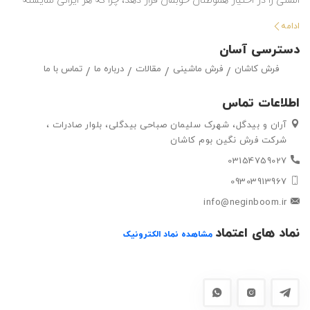
المللی را در اختیار هموطنان خوبمان قرار دهد، چرا که هر ایرانی شایسته
استفاده از بهترین هاست. این شرکت با تولید انواع فرش ماشینی و گلیم
ادامه
در طرح ها و رنگ های مختلف ، حق انتخاب گسترده ای را در اختیار
دسترسی آسان
مشتریان خود قرار داده تا بتوانند متناسب با سلیقه خود ، فرش ماشینی
فرش کاشان
فرش ماشینی
مقالات
درباره ما
تماس با ما
و گلیم مورد علاقه خود را به راحتی انتتخاب کرده و خریداری کنند.
اطلاعات تماس
آران و بیدگل، شهرک سلیمان صباحی بیدگلی، بلوار صادرات ،
شرکت فرش نگین بوم کاشان
03154759027
09303913967
info@neginboom.ir
نماد های اعتماد
مشاهده نماد الکترونیک