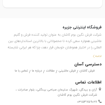
فروشگاه اینترنتی جزیره
شرکت فرش نگین بوم کاشان به عنوان تولید کننده فرش و گلیم
ماشینی همواره سعی کرده تا محصولاتی با بالاترین استانداردهای بین
المللی را در اختیار هموطنان خوبمان قرار دهد، چرا که هر ایرانی شایسته
استفاده از بهترین هاست. این شرکت با تولید انواع فرش ماشینی و گلیم
ادامه
در طرح ها و رنگ های مختلف ، حق انتخاب گسترده ای را در اختیار
دسترسی آسان
مشتریان خود قرار داده تا بتوانند متناسب با سلیقه خود ، فرش ماشینی
فرش کاشان
فرش ماشینی
مقالات
درباره ما
تماس با ما
و گلیم مورد علاقه خود را به راحتی انتتخاب کرده و خریداری کنند.
اطلاعات تماس
آران و بیدگل، شهرک سلیمان صباحی بیدگلی، بلوار صادرات ،
شرکت فرش نگین بوم کاشان
03154759027