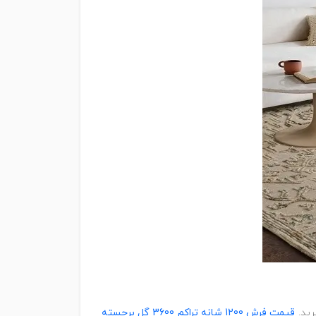
قیمت فرش 1200 شانه تراکم 3600 گل برجسته