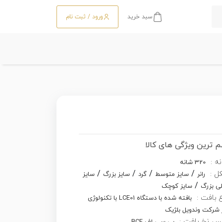
سبد خرید
ورود / ثبت نام
 ترین ویژگی های کالا
ه :
320 شانه
/
/
/
/
ل :
رانر
سایز متوسط
گرد
سایز بزرگ
سایز
/
ی بزرگ
سایز کوچک
 بافت :
بافته شده با دستگاه LCE01 با تکنولوژی
 شرکت وندویل بلژیک
س نخ بافت :