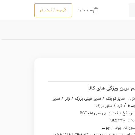
سبد خرید
ورود / ثبت نام
 ترین ویژگی های کالا
/
/
/
ل :
سایز کوچک
سایز خیلی بزرگ
رانر
سایز
/
/
وسط
گرد
سایز بزرگ
س نخ بافت :
بی سی اف BCF
ه :
320 شانه
 نخ پود :
جوت
 بافت :