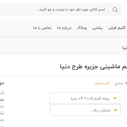
گلیم فرش
پشتی
وبلاگ
درباره ما
تماس با ما
یا
م ماشینی جزیره طرح دنیا
مهم
 بندی :
گلیم فرش
شک
:
روپله گلیم (0.8 × 0.3 متر)
مت
جن
:
انتخاب رنگ ...
شان
جنس
نوع