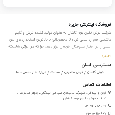
فروشگاه اینترنتی جزیره
شرکت فرش نگین بوم کاشان به عنوان تولید کننده فرش و گلیم
ماشینی همواره سعی کرده تا محصولاتی با بالاترین استانداردهای بین
المللی را در اختیار هموطنان خوبمان قرار دهد، چرا که هر ایرانی شایسته
استفاده از بهترین هاست. این شرکت با تولید انواع فرش ماشینی و گلیم
ادامه
در طرح ها و رنگ های مختلف ، حق انتخاب گسترده ای را در اختیار
دسترسی آسان
مشتریان خود قرار داده تا بتوانند متناسب با سلیقه خود ، فرش ماشینی
فرش کاشان
فرش ماشینی
مقالات
درباره ما
تماس با ما
و گلیم مورد علاقه خود را به راحتی انتتخاب کرده و خریداری کنند.
اطلاعات تماس
آران و بیدگل، شهرک سلیمان صباحی بیدگلی، بلوار صادرات ،
شرکت فرش نگین بوم کاشان
03154759027
09303913967