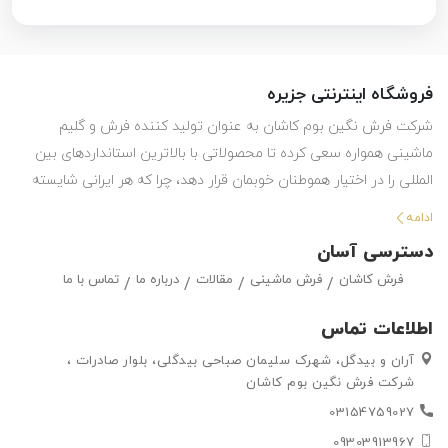
فروشگاه اینترنتی جزیره
شرکت فرش نگین بوم کاشان به عنوان تولید کننده فرش و گلیم
ماشینی همواره سعی کرده تا محصولاتی با بالاترین استانداردهای بین
المللی را در اختیار هموطنان خوبمان قرار دهد، چرا که هر ایرانی شایسته
استفاده از بهترین هاست. این شرکت با تولید انواع فرش ماشینی و گلیم
ادامه
در طرح ها و رنگ های مختلف ، حق انتخاب گسترده ای را در اختیار
دسترسی آسان
مشتریان خود قرار داده تا بتوانند متناسب با سلیقه خود ، فرش ماشینی
فرش کاشان
فرش ماشینی
مقالات
درباره ما
تماس با ما
و گلیم مورد علاقه خود را به راحتی انتتخاب کرده و خریداری کنند.
اطلاعات تماس
آران و بیدگل، شهرک سلیمان صباحی بیدگلی، بلوار صادرات ،
شرکت فرش نگین بوم کاشان
03154759027
09303913967