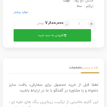
جنس نخ پود :
جوت
تراکم :
700
موارد بیشتر
7٬800٬000
-
+
تومان
افزودن به سبد خرید
نقد و بررسی
مشخصات
لطفا قبل از خرید محصول برای سفارش، بافت سایز
دلخواه و یا مشاوره در گفتگو با ما در ارتباط باشید.
این گلیم ماشینی از ترکیب زیباترین رنگ های نقره ای ،