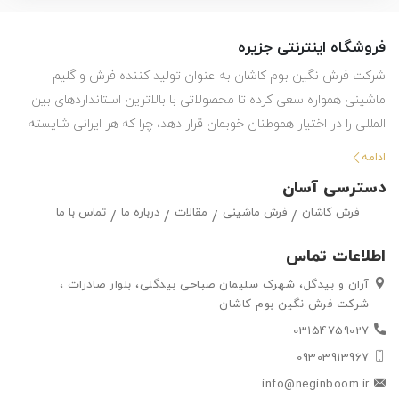
فروشگاه اینترنتی جزیره
شرکت فرش نگین بوم کاشان به عنوان تولید کننده فرش و گلیم
ماشینی همواره سعی کرده تا محصولاتی با بالاترین استانداردهای بین
المللی را در اختیار هموطنان خوبمان قرار دهد، چرا که هر ایرانی شایسته
استفاده از بهترین هاست. این شرکت با تولید انواع فرش ماشینی و گلیم
ادامه
در طرح ها و رنگ های مختلف ، حق انتخاب گسترده ای را در اختیار
دسترسی آسان
مشتریان خود قرار داده تا بتوانند متناسب با سلیقه خود ، فرش ماشینی
فرش کاشان
فرش ماشینی
مقالات
درباره ما
تماس با ما
و گلیم مورد علاقه خود را به راحتی انتتخاب کرده و خریداری کنند.
اطلاعات تماس
آران و بیدگل، شهرک سلیمان صباحی بیدگلی، بلوار صادرات ،
شرکت فرش نگین بوم کاشان
03154759027
09303913967
info@neginboom.ir