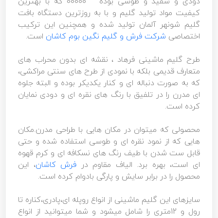
دودی و سفید و طوسی بوده 00000 که با بهترین
کیفیت مواد تولید گلیم و با به روزترین دستگاه بافت
گلیم شونهر آلمان تولید شده و همچنین این ترکیب
اختصاصی
شرکت فرش و گلیم نگین بوم کاشان
است.
طرح گلیم ماشینی فرهاد ، نقشه ای بدون محراب های
متعارف قدیمی بلکه با نمودی از طرح های سنتی مراکشی،
که به صورت دنباله ای و کنار یکدیکر بوده و البته جلوه
ای مدرن را در تلفیق با رنگ های نقره ای و دودی نمایان
کرده است.
محصولی که میتوان در مکان هایی با طراحی مدرن.مکان
هایی که از نمود نقره ای و طوسی استفاده شده و حتی
قابل ست شدن با طیف رنگ های نسکافه ای و کرم قهوه
ای است، بهره برد. الیاف مقاوم در
فرش کاشان
، این
محصول را در برابر سایش و پارگی بادوام کرده است.
سایزهای این گلیم ماشینی از انواع روپله ای،پادری،کناره تا
رول و 12متری را شامل میشود و شما میتوانید از انواع