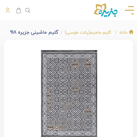
گلیم ماشینی جزیره 918
خانه
گلیم جاجیم(پالت طوسی)