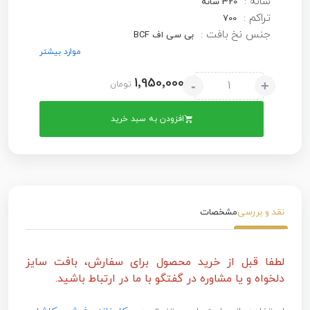
شانه :
320 شانه
تراکم :
700
جنس نخ بافت :
بی سی اف BCF
موارد بیشتر
1٬950٬000
-
+
تومان
افزودن به سبد خرید
نقد و بررسی
مشخصات
لطفا قبل از خرید محصول برای سفارش، بافت سایز
دلخواه و یا مشاوره در گفتگو با ما در ارتباط باشید.