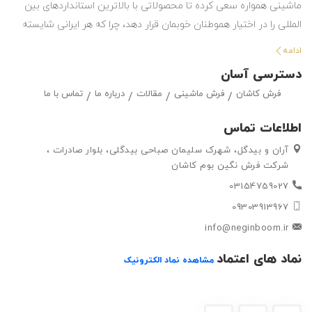
ماشینی همواره سعی کرده تا محصولاتی با بالاترین استانداردهای بین
المللی را در اختیار هموطنان خوبمان قرار دهد، چرا که هر ایرانی شایسته
استفاده از بهترین هاست. این شرکت با تولید انواع فرش ماشینی و گلیم
ادامه
در طرح ها و رنگ های مختلف ، حق انتخاب گسترده ای را در اختیار
دسترسی آسان
مشتریان خود قرار داده تا بتوانند متناسب با سلیقه خود ، فرش ماشینی
فرش کاشان
فرش ماشینی
مقالات
درباره ما
تماس با ما
و گلیم مورد علاقه خود را به راحتی انتتخاب کرده و خریداری کنند.
اطلاعات تماس
آران و بیدگل، شهرک سلیمان صباحی بیدگلی، بلوار صادرات ،
شرکت فرش نگین بوم کاشان
03154759027
09303913967
info@neginboom.ir
نماد های اعتماد
مشاهده نماد الکترونیک