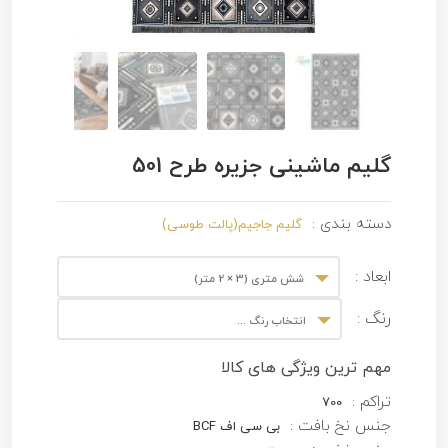
گلیم ماشینی جزیره طرح 501
دسته بندی :
گلیم جاجیم(پالت طوسی)
ابعاد :
شش متری (3 × 2 متر)
رنگ :
انتخاب رنگ ...
مهم ترین ویژگی های کالا
تراکم :
700
جنس نخ بافت :
بی سی اف BCF