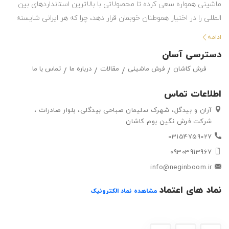
ماشینی همواره سعی کرده تا محصولاتی با بالاترین استانداردهای بین
المللی را در اختیار هموطنان خوبمان قرار دهد، چرا که هر ایرانی شایسته
استفاده از بهترین هاست. این شرکت با تولید انواع فرش ماشینی و گلیم
ادامه
در طرح ها و رنگ های مختلف ، حق انتخاب گسترده ای را در اختیار
دسترسی آسان
مشتریان خود قرار داده تا بتوانند متناسب با سلیقه خود ، فرش ماشینی
فرش کاشان
فرش ماشینی
مقالات
درباره ما
تماس با ما
و گلیم مورد علاقه خود را به راحتی انتتخاب کرده و خریداری کنند.
اطلاعات تماس
آران و بیدگل، شهرک سلیمان صباحی بیدگلی، بلوار صادرات ،
شرکت فرش نگین بوم کاشان
03154759027
09303913967
info@neginboom.ir
نماد های اعتماد
مشاهده نماد الکترونیک