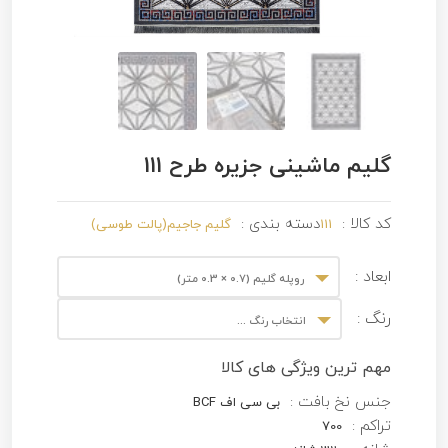
گلیم ماشینی جزیره طرح 111
کد کالا :
دسته بندی :
111
گلیم جاجیم(پالت طوسی)
ابعاد :
روپله گلیم (0.7 × 0.3 متر)
رنگ :
انتخاب رنگ ...
مهم ترین ویژگی های کالا
جنس نخ بافت :
بی سی اف BCF
تراکم :
700