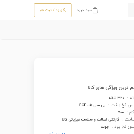
سبد خرید
ورود / ثبت نام
 ترین ویژگی های کالا
ه :
320 شانه
س نخ بافت :
بی سی اف BCF
کم :
700
انت :
گارانتی اصالت و سلامت فیزیکی کالا
 نخ پود :
جوت