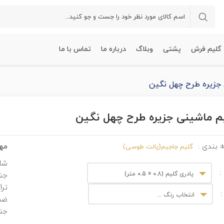
گلیم فرش
پشتی
وبلاگ
درباره ما
تماس با ما
جزیره طرح چهل نگین
م ماشینی جزیره طرح چهل نگین
مهم
 بندی :
گلیم جاجیم(پالت طوسی)
شان
:
پادری گلیم (0.8 × 0.5 متر)
جن
ترا
:
انتخاب رنگ ...
ضم
جنس