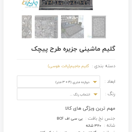
گلیم ماشینی جزیره طرح پیچک
دسته بندی :
گلیم جاجیم(پالت طوسی)
ابعاد :
دوازده متری (4 × 3 متر)
رنگ :
انتخاب رنگ ...
مهم ترین ویژگی های کالا
جنس نخ بافت :
بی سی اف BCF
شانه :
320 شانه