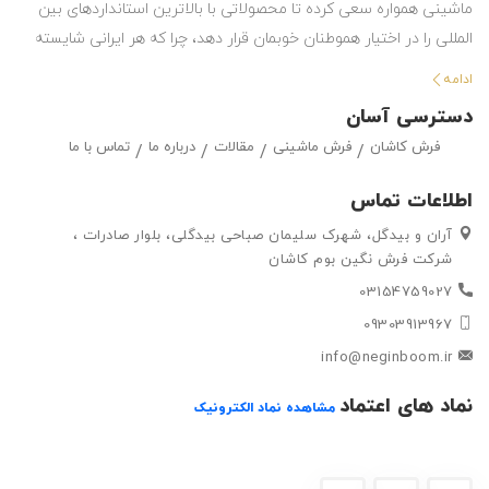
ماشینی همواره سعی کرده تا محصولاتی با بالاترین استانداردهای بین
المللی را در اختیار هموطنان خوبمان قرار دهد، چرا که هر ایرانی شایسته
استفاده از بهترین هاست. این شرکت با تولید انواع فرش ماشینی و گلیم
ادامه
در طرح ها و رنگ های مختلف ، حق انتخاب گسترده ای را در اختیار
دسترسی آسان
مشتریان خود قرار داده تا بتوانند متناسب با سلیقه خود ، فرش ماشینی
فرش کاشان
فرش ماشینی
مقالات
درباره ما
تماس با ما
و گلیم مورد علاقه خود را به راحتی انتتخاب کرده و خریداری کنند.
اطلاعات تماس
آران و بیدگل، شهرک سلیمان صباحی بیدگلی، بلوار صادرات ،
شرکت فرش نگین بوم کاشان
03154759027
09303913967
info@neginboom.ir
نماد های اعتماد
مشاهده نماد الکترونیک