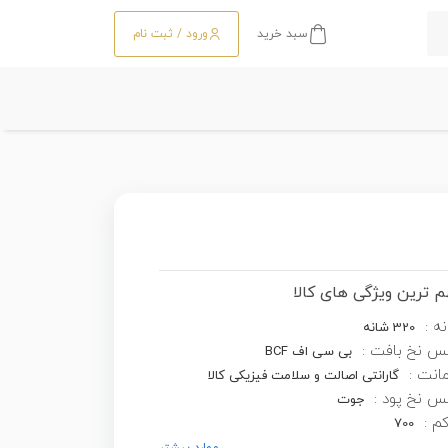
سبد خرید
ورود / ثبت نام
 ترین ویژگی های کالا
ه :
320 شانه
س نخ بافت :
بی سی اف BCF
انت :
گارانتی اصالت و سلامت فیزیکی کالا
 نخ پود :
جوت
کم :
700