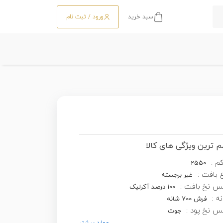
سبد خرید
ورود / ثبت نام
 ترین ویژگی های کالا
کم :
2550
 بافت :
غیر برجسته
س نخ بافت :
100 درصد آکرلیک
ه :
فرش 700 شانه
 نخ پود :
جوت