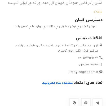
المللی را در اختیار هموطنان خوبمان قرار دهد، چرا که هر ایرانی شایسته
استفاده از بهترین هاست. این شرکت با تولید انواع فرش ماشینی و گلیم
ادامه
در طرح ها و رنگ های مختلف ، حق انتخاب گسترده ای را در اختیار
دسترسی آسان
مشتریان خود قرار داده تا بتوانند متناسب با سلیقه خود ، فرش ماشینی
فرش کاشان
فرش ماشینی
مقالات
درباره ما
تماس با ما
و گلیم مورد علاقه خود را به راحتی انتتخاب کرده و خریداری کنند.
اطلاعات تماس
آران و بیدگل، شهرک سلیمان صباحی بیدگلی، بلوار صادرات ،
شرکت فرش نگین بوم کاشان
03154759027
09303913967
info@neginboom.ir
نماد های اعتماد
مشاهده نماد الکترونیک