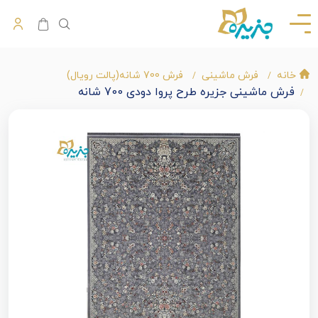
خانه
فرش ماشینی
فرش 700 شانه(پالت رویال)
فرش ماشینی جزیره طرح پروا دودی 700 شانه