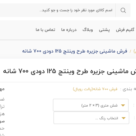
گلیم فرش
پشتی
وبلاگ
درباره ما
تماس با ما
فرش ماشینی جزیره طرح وینتج 125 دودی 700 شانه
اشینی جزیره طرح وینتج 125 دودی 700 شانه
مهم
 بندی :
فرش 700 شانه(پالت رویال)
ضم
:
شش متری (3 × 2 متر)
ترا
هزی
:
انتخاب رنگ ...
صور
حدا
شان