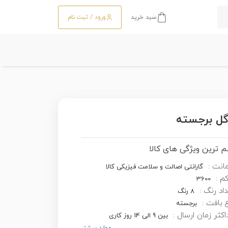
سبد خرید
ورود / ثبت نام
 ترین ویژگی های کالا
انت :
گارانتی اصالت و سلامت فیزیکی کالا
کم :
3600
اد رنگ :
8 رنگ
 بافت :
برجسته
کثر زمان ارسال :
بین 9 الی 14 روز کاری