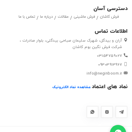
در طرح ها و رنگ های مختلف ، حق انتخاب گسترده ای را در اختیار
دسترسی آسان
مشتریان خود قرار داده تا بتوانند متناسب با سلیقه خود ، فرش ماشینی
فرش کاشان
فرش ماشینی
مقالات
درباره ما
تماس با ما
و گلیم مورد علاقه خود را به راحتی انتتخاب کرده و خریداری کنند.
اطلاعات تماس
آران و بیدگل، شهرک سلیمان صباحی بیدگلی، بلوار صادرات ،
شرکت فرش نگین بوم کاشان
03154759027
09303913967
info@neginboom.ir
نماد های اعتماد
مشاهده نماد الکترونیک