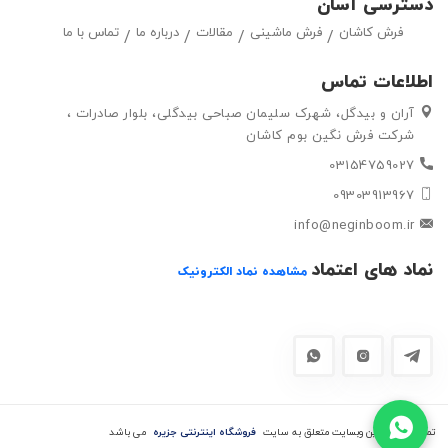
دسترسی آسان
مشتریان خود قرار داده تا بتوانند متناسب با سلیقه خود ، فرش ماشینی
فرش کاشان
فرش ماشینی
مقالات
درباره ما
تماس با ما
و گلیم مورد علاقه خود را به راحتی انتتخاب کرده و خریداری کنند.
اطلاعات تماس
آران و بیدگل، شهرک سلیمان صباحی بیدگلی، بلوار صادرات ،
شرکت فرش نگین بوم کاشان
03154759027
09303913967
info@neginboom.ir
نماد های اعتماد
مشاهده نماد الکترونیک
تمامی حقوق این وبسایت متعلق به سایت
فروشگاه اینترنتی جزیره
می باشد