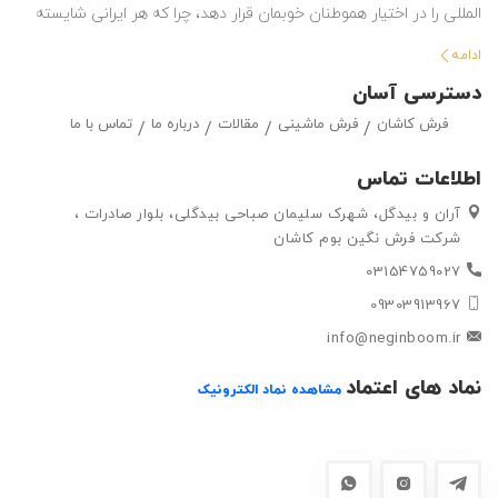
المللی را در اختیار هموطنان خوبمان قرار دهد، چرا که هر ایرانی شایسته
استفاده از بهترین هاست. این شرکت با تولید انواع فرش ماشینی و گلیم
ادامه
در طرح ها و رنگ های مختلف ، حق انتخاب گسترده ای را در اختیار
دسترسی آسان
مشتریان خود قرار داده تا بتوانند متناسب با سلیقه خود ، فرش ماشینی
فرش کاشان
فرش ماشینی
مقالات
درباره ما
تماس با ما
و گلیم مورد علاقه خود را به راحتی انتتخاب کرده و خریداری کنند.
اطلاعات تماس
آران و بیدگل، شهرک سلیمان صباحی بیدگلی، بلوار صادرات ،
شرکت فرش نگین بوم کاشان
03154759027
09303913967
info@neginboom.ir
نماد های اعتماد
مشاهده نماد الکترونیک