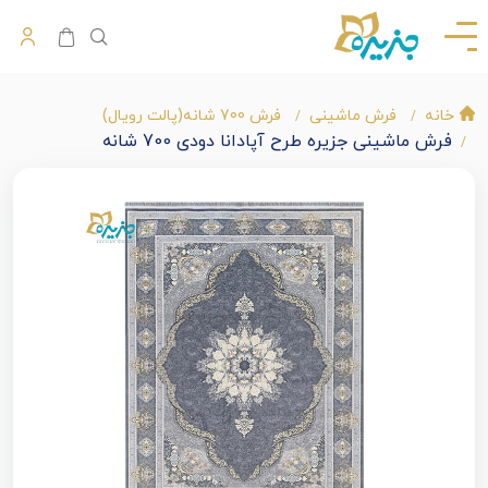
خانه
فرش ماشینی
فرش 700 شانه(پالت رویال)
فرش ماشینی جزیره طرح آپادانا دودی 700 شانه