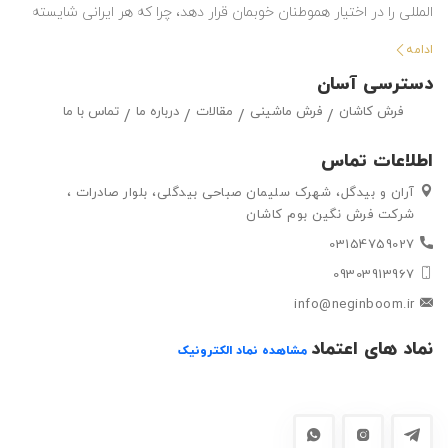
المللی را در اختیار هموطنان خوبمان قرار دهد، چرا که هر ایرانی شایسته
استفاده از بهترین هاست. این شرکت با تولید انواع فرش ماشینی و گلیم
ادامه
در طرح ها و رنگ های مختلف ، حق انتخاب گسترده ای را در اختیار
دسترسی آسان
مشتریان خود قرار داده تا بتوانند متناسب با سلیقه خود ، فرش ماشینی
فرش کاشان
فرش ماشینی
مقالات
درباره ما
تماس با ما
و گلیم مورد علاقه خود را به راحتی انتتخاب کرده و خریداری کنند.
اطلاعات تماس
آران و بیدگل، شهرک سلیمان صباحی بیدگلی، بلوار صادرات ،
شرکت فرش نگین بوم کاشان
03154759027
09303913967
info@neginboom.ir
نماد های اعتماد
مشاهده نماد الکترونیک