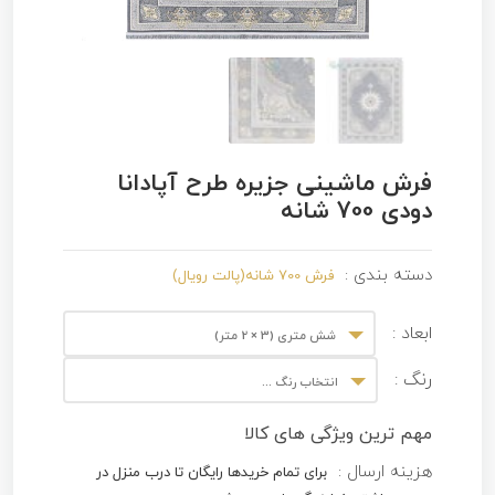
فرش ماشینی جزیره طرح آپادانا
دودی 700 شانه
دسته بندی :
فرش 700 شانه(پالت رویال)
ابعاد :
شش متری (3 × 2 متر)
رنگ :
انتخاب رنگ ...
مهم ترین ویژگی های کالا
هزینه ارسال :
برای تمام خریدها رایگان تا درب منزل در