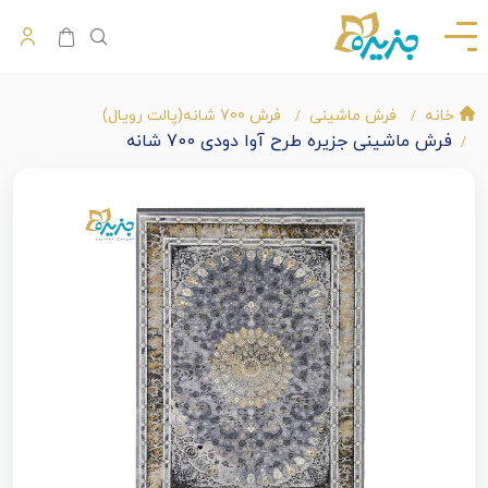
خانه
فرش ماشینی
فرش 700 شانه(پالت رویال)
فرش ماشینی جزیره طرح آوا دودی 700 شانه