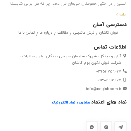
المللی را در اختیار هموطنان خوبمان قرار دهد، چرا که هر ایرانی شایسته
استفاده از بهترین هاست. این شرکت با تولید انواع فرش ماشینی و گلیم
ادامه
در طرح ها و رنگ های مختلف ، حق انتخاب گسترده ای را در اختیار
دسترسی آسان
مشتریان خود قرار داده تا بتوانند متناسب با سلیقه خود ، فرش ماشینی
فرش کاشان
فرش ماشینی
مقالات
درباره ما
تماس با ما
و گلیم مورد علاقه خود را به راحتی انتتخاب کرده و خریداری کنند.
اطلاعات تماس
آران و بیدگل، شهرک سلیمان صباحی بیدگلی، بلوار صادرات ،
شرکت فرش نگین بوم کاشان
03154759027
09303913967
info@neginboom.ir
نماد های اعتماد
مشاهده نماد الکترونیک